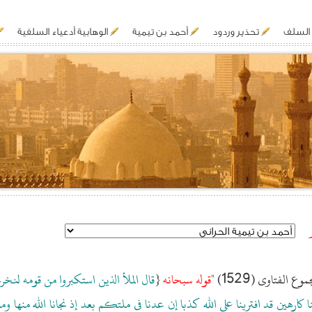
السلف
تحذير وردود
أحمد بن تيمية
الوهابية أدعياء السلفية
الفتاوى (1529) "
قوله سبحانه
{
قال الملأ الذين استكبروا من قومه لنخ
كنا كارهين قد افترينا على الله كذبا إن عدنا فى ملتكم بعد إذ نجانا الله منها وم