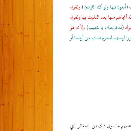
ب
(
أنعود فيها ولو كنا كارهين
)
ولقوله
ه أنجاهم منها بعد التلوث بها ولقوله
وله
(
لنخرجنك يا شعيب
)
ولأنه هو
وا لرسلهم لنخرجنكم من أرضنا أو
 عليهم ما سوى ذلك من الصغائر التي