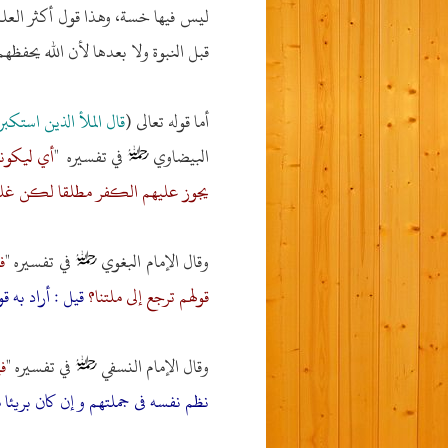
ليس فيها خسة، وهذا قول أكثر العلما
قبل النبوة ولا بعدها لأن الله يحفظه
أما قوله تعالى (
قال الملأ الذين استكب
البيضاوي
في تفسيره "
أي ليكون
يجوز عليهم الكفر مطلقا لكن غلبوا
وقال الإمام البغوي
في تفسيره "
ف
قولهم ترجع إلى ملتنا؟
قيل : أراد به 
وقال الإمام النسفي
في تفسيره "
ف
نظم نفسه فى جملتهم و إن كان بريئا