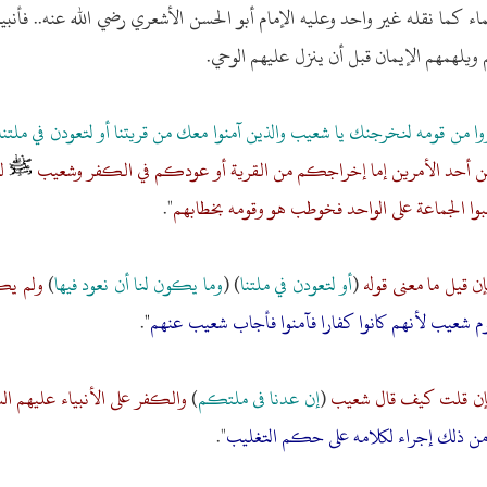
ء كما نقله غير واحد وعليه الإمام أبو الحسن الأشعري رضي الله عنه.. فأنبي
م ويلهمهم الإيمان قبل أن ينزل عليهم الوحي.
روا من قومه لنخرجنك يا شعيب والذين آمنوا معك من قريتنا أو لتعودن في ملتنا
ن أحد الأمرين إما إخراجكم من القرية أو عودكم في الكفر وشعيب
لم
 الجماعة على الواحد فخوطب هو وقومه بخطابهم
".
إن قيل ما معنى قوله
(
أو لتعودن في ملتنا
) (
وما يكون لنا أن نعود فيها
)
ولم يك
قوم شعيب لأنهم كانوا كفارا فآمنوا فأجاب شعيب عنهم
"
.
إن قلت كيف قال شعيب
(
إن عدنا فى ملتكم
)
والكفر على الأنبياء عليهم ال
 من ذلك إجراء لكلامه على حكم التغليب
".