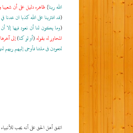
الله ربنا
}
ظاهره دليل على أن شعيبا وا
(
قد افترينا على الله كذبا ان عدنا ف
(
وما يكون لنا أن نعود فيها إلا أن ي
المحاور له بقوله
(
أو لو كنا
)
إلى آخرها 
لتعودن فى ملتنا فأوحى إليهم ربهم ل
اتفق أهل الحق على أنه يجب للأنبياء