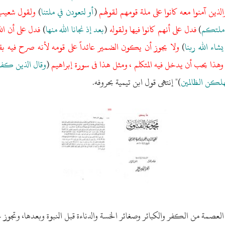
لذين آمنوا معه كانوا على ملة قومهم لقولهم
(
أو لتعودن في ملتنا
)
ولقول شعي
ي ملتكم
)
فدل على أنهم كانوا فيها ولقوله
(
بعد إذ نجانا الله منها
)
فدل على أن الل
شاء الله ربنا
)
ولا يجوز أن يكون الضمير عائداً على قومه لأنه صرح فيه بق
وهذا يحب أن يدخل فيه المتكلم ، ومثل هذا فى سورة إبراهيم
(
وقال الذين كفر
نهلكن الظالمين
)" إنتهى قول ابن تيمية بحروفه.
 العصمة من الكفر والكبائر وصغائر الخسة والدناءة قبل النبوة وبعدها، وتجوز